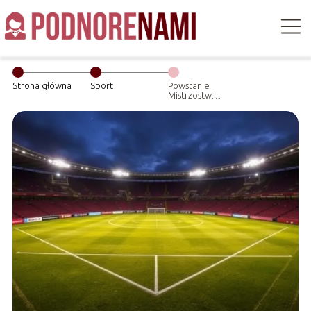
Strona główna
Sport
Powstanie
Mistrzostw
Świata w piłce
nożnej – jak
wszystko się
zaczęło?